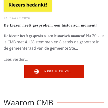
23 MAART 2026
𝐃𝐞 𝐤𝐢𝐞𝐳𝐞𝐫 𝐡𝐞𝐞𝐟𝐭 𝐠𝐞𝐬𝐩𝐫𝐨𝐤𝐞𝐧, 𝐞𝐞𝐧 𝐡𝐢𝐬𝐭𝐨𝐫𝐢𝐬𝐜𝐡 𝐦𝐨𝐦𝐞𝐧𝐭!
𝐃𝐞 𝐤𝐢𝐞𝐳𝐞𝐫 𝐡𝐞𝐞𝐟𝐭 𝐠𝐞𝐬𝐩𝐫𝐨𝐤𝐞𝐧, 𝐞𝐞𝐧 𝐡𝐢𝐬𝐭𝐨𝐫𝐢𝐬𝐜𝐡 𝐦𝐨𝐦𝐞𝐧𝐭! Na 20 jaar
is CMB met 4.128 stemmen en 8 zetels de grootste in
de gemeenteraad van de gemeente Ste…
Lees verder...
MEER NIEUWS....
Waarom CMB