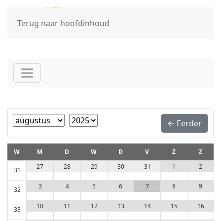
Terug naar hoofdinhoud
Month
Year
← Eerder
W
M
D
W
D
V
Z
Z
29
30
31
1
2
27
28
31
5
6
7
8
9
3
4
32
12
13
14
15
16
10
11
33