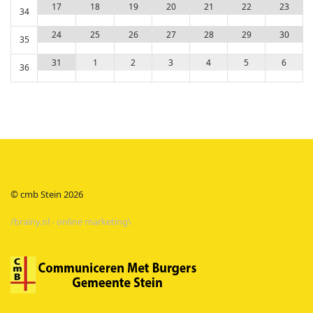
19
20
21
22
23
17
18
34
26
27
28
29
30
24
25
35
2
3
4
5
6
31
1
36
© cmb Stein
2026
/brainy.nl - online marketing\