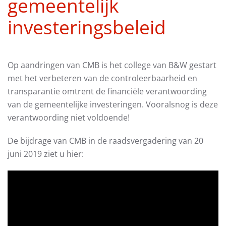
gemeentelijk
investeringsbeleid
Op aandringen van CMB is het college van B&W gestart
met het verbeteren van de controleerbaarheid en
transparantie omtrent de financiële verantwoording
van de gemeentelijke investeringen. Vooralsnog is deze
verantwoording niet voldoende!
De bijdrage van CMB in de raadsvergadering van 20
juni 2019 ziet u hier: